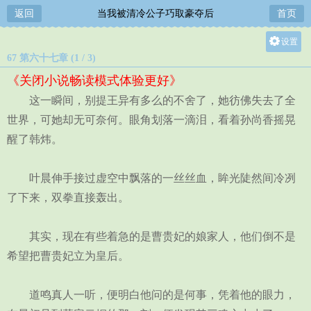
返回
当我被清冷公子巧取豪夺后
首页
设置
67 第六十七章 (1 / 3)
关灯
《关闭小说畅读模式体验更好》
大
这一瞬间，别提王异有多么的不舍了，她彷佛失去了全
中
世界，可她却无可奈何。眼角划落一滴泪，看着孙尚香摇晃
小
醒了韩炜。
叶晨伸手接过虚空中飘落的一丝丝血，眸光陡然间冷冽
了下来，双拳直接轰出。
其实，现在有些着急的是曹贵妃的娘家人，他们倒不是
希望把曹贵妃立为皇后。
道鸣真人一听，便明白他问的是何事，凭着他的眼力，