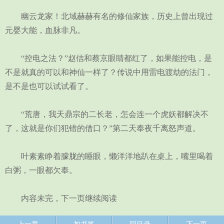
幽云龙家！北域赫赫有名的修仙家族，历史上曾出现过
元婴大能，血脉非凡。
“控电之法？”赵佶和蔡京眼睛都红了，如果能控电，是
不是就真的可以和神仙一样了？传说中用雷电渡劫的法门，
是不是也可以试试看了。
“荒唐，我天鼎宗的二长老，怎会连一个虎妖都解决不
了，这就是你们犯错的借口？”第二天奉夜千离怒声道。
叶素素睁着朦胧的睡眼，懒洋洋地趴在桌上，嘴里喝着
白粥，一眼都欠奉。
内容未完，下一页继续阅读