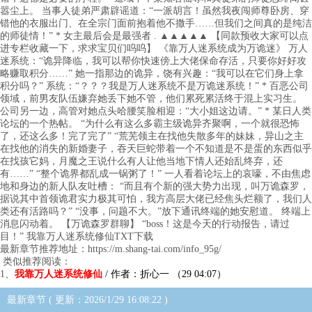
嚣尘上。 当事人徒弟严肃辟谣道：“一派胡言！虽然我夜闯师尊卧房、穿
错他的衣服出门、在全宗门面前抱着他不撒手……但我们之间真的是纯洁
的师徒情！” * 女主最后会是最强者 . ▲▲▲▲▲ 【同款预收大家可以点
进专栏收藏一下，求求宝贝们呜呜】 《靠万人迷系统成为万诡迷》 万人
迷系统：“诡异降临，我可以帮你快速傍上大佬保命存活，只要你好好攻
略赚取积分……” 她一指那边的诡异，饶有兴趣：“我可以在它们身上拿
积分吗？” 系统：“？？？我是万人迷系统不是万诡迷系统！” * 百恶公司
领域，前男友队伍嫌弃她丢下她不管，他们累死累活终于混上实习生。
公司另一边，高管对她点头哈腰笑脸相迎：“大小姐这边请。” * 某日人类
论坛的一个热帖。 “为什么有这么多霸主级诡异齐聚啊，一个就很恐怖
了，还这么多！完了完了” “荒芜领主在找他失散多年的妹妹，异山之主
在找他的消失的新婚妻子，吞天巨蛇带着一个不知道是不是蛋的东西似乎
在找孩它妈，月魔之王说什么有人让他当地下情人还始乱终弃，还
有……” “整个诡界都乱成一锅粥了！” 一人看着论坛上的哀嚎，不由焦虑
地和身边的新人队友吐槽： “而且有个新的强大势力出现，叫万诡森罗，
据说其中首领诡君实力极其可怕，我方高层大佬已经焦头烂额了，我们人
类还有活路吗？” “没事，问题不大。”放下通讯终端的她安慰道。 终端上
消息闪动着。 【万诡森罗群聊】 “boss！这是今天的行动报告，请过
目！” 我靠万人迷系统修仙TXT下载
最新章节推荐地址：https://m.shang-tai.com/info_95g/
类似推荐阅读：
1、
我靠万人迷系统修仙
/ 作者：折心一 （29 04:07）
最新章节 ( 更新：2026/1/29 16:08:22 )