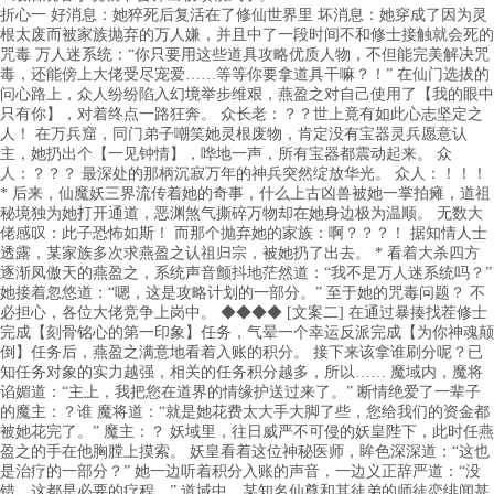
折心一 好消息：她猝死后复活在了修仙世界里 坏消息：她穿成了因为灵
根太废而被家族抛弃的万人嫌，并且中了一段时间不和修士接触就会死的
咒毒 万人迷系统：“你只要用这些道具攻略优质人物，不但能完美解决咒
毒，还能傍上大佬受尽宠爱……等等你要拿道具干嘛？！” 在仙门选拔的
问心路上，众人纷纷陷入幻境举步维艰，燕盈之对自己使用了【我的眼中
只有你】，对着终点一路狂奔。 众长老：？？世上竟有如此心志坚定之
人！ 在万兵窟，同门弟子嘲笑她灵根废物，肯定没有宝器灵兵愿意认
主，她扔出个【一见钟情】，哗地一声，所有宝器都震动起来。 众
人：？？？ 最深处的那柄沉寂万年的神兵突然绽放华光。 众人：！！！
* 后来，仙魔妖三界流传着她的奇事，什么上古凶兽被她一掌拍瘫，道祖
秘境独为她打开通道，恶渊煞气撕碎万物却在她身边极为温顺。 无数大
佬感叹：此子恐怖如斯！ 而那个抛弃她的家族：啊？？？！ 据知情人士
透露，某家族多次求燕盈之认祖归宗，被她扔了出去。 * 看着大杀四方
逐渐凤傲天的燕盈之，系统声音颤抖地茫然道：“我不是万人迷系统吗？”
她接着忽悠道：“嗯，这是攻略计划的一部分。” 至于她的咒毒问题？ 不
必担心，各位大佬竞争上岗中。 ◆◆◆◆ [文案二] 在通过暴揍找茬修士
完成【刻骨铭心的第一印象】任务，气晕一个幸运反派完成【为你神魂颠
倒】任务后，燕盈之满意地看着入账的积分。 接下来该拿谁刷分呢？已
知任务对象的实力越强，相关的任务积分越多，所以…… 魔域内，魔将
谄媚道：“主上，我把您在道界的情缘护送过来了。” 断情绝爱了一辈子
的魔主：？谁 魔将道：“就是她花费太大手大脚了些，您给我们的资金都
被她花完了。” 魔主：？ 妖域里，往日威严不可侵的妖皇陛下，此时任燕
盈之的手在他胸膛上摸索。 妖皇看着这位神秘医师，眸色深深道：“这也
是治疗的一部分？” 她一边听着积分入账的声音，一边义正辞严道：“没
错，这都是必要的疗程。” 道域中，某知名仙尊和其徒弟的师徒恋绯闻甚